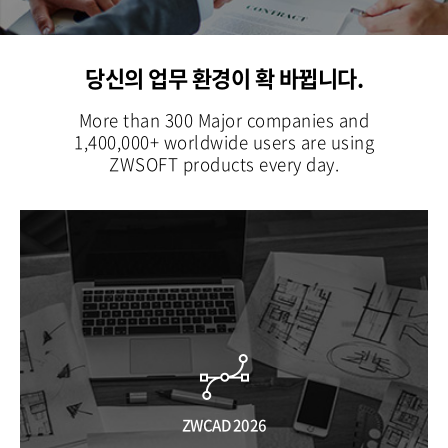
당신의 업무 환경이 확 바뀝니다.
More than 300 Major companies and
1,400,000+ worldwide users are using
ZWSOFT products every day.
ZWCAD 2026