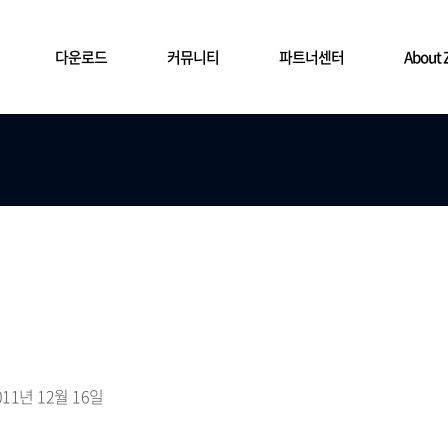
다운로드
커뮤니티
파트너센터
About
기술지원
3rd-Party 제품
Download
Board
ZWCAD Mobile
Partners Center
SNS
도입
의
- 기술자료실
- ZDREAM
- ZWCAD
- ZWCAD 3rd-Party
- 공지사항
- ZWCAD Mobile
- 파트너 자료실
- Blog
- 도
트너
- 라이선스 설치
- 건축
- ZW3D
- ZW3D 3rd-Party
- 이벤트
- 세일즈 포탈
- Naver Cafe
ZDREAM
- ZWTV
- 기계/제조
- CADbro
- 뉴스레터
- Facebook
- ZDREAM 주요기능
- CAD/CAM
- 성공사례
- Youtube
- 기타
- 교육신청
- Instagram
011년 12월 16일