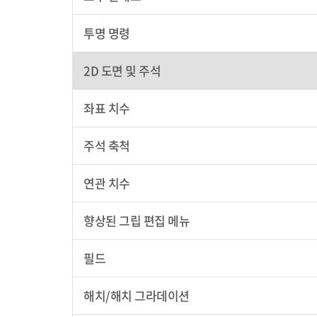
투명 명령
2D 도면 및 주석
좌표 치수
주석 축척
연관 치수
향상된 그립 편집 메뉴
필드
해치/해치 그라데이션