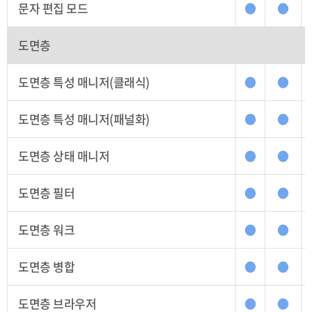
문자 편집 모드
●
●
도면층
도면층 특성 매니저(클래식)
●
●
도면층 특성 매니저(패널화)
●
●
도면층 상태 매니저
●
●
도면층 필터
●
●
도면층 워크
●
●
도면층 병합
●
●
도면층 브라우저
●
●