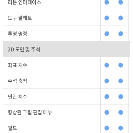
리본 인터페이스
●
●
도구 팔레트
●
●
투명 명령
●
●
2D 도면 및 주석
좌표 치수
●
●
주석 축척
●
●
연관 치수
●
●
향상된 그립 편집 메뉴
●
●
필드
●
●