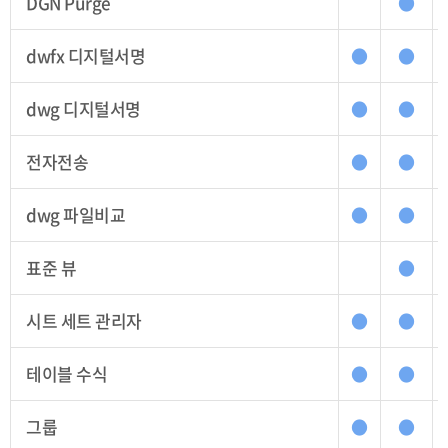
DGN Purge
●
dwfx 디지털서명
●
●
dwg 디지털서명
●
●
전자전송
●
●
dwg 파일비교
●
●
표준 뷰
●
시트 세트 관리자
●
●
테이블 수식
●
●
그룹
●
●