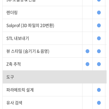
렌더링
●
Solprof (3D 파일의 2D변환)
●
STL 내보내기
●
뷰 스타일 (숨기기 & 음영)
●
●
Z축 추적
●
●
도구
파라메트릭 설계
●
유사 검색
●