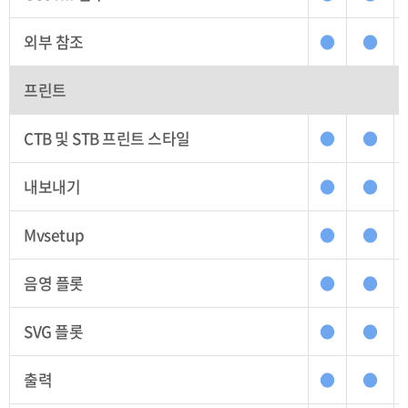
외부 참조
●
●
프린트
CTB 및 STB 프린트 스타일
●
●
내보내기
●
●
Mvsetup
●
●
음영 플롯
●
●
SVG 플롯
●
●
출력
●
●