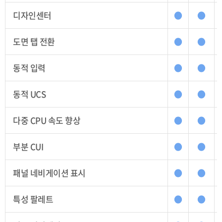
디자인센터
●
●
도면 탭 전환
●
●
동적 입력
●
●
동적 UCS
●
●
다중 CPU 속도 향상
●
●
부분 CUI
●
●
패널 네비게이션 표시
●
●
특성 팔레트
●
●