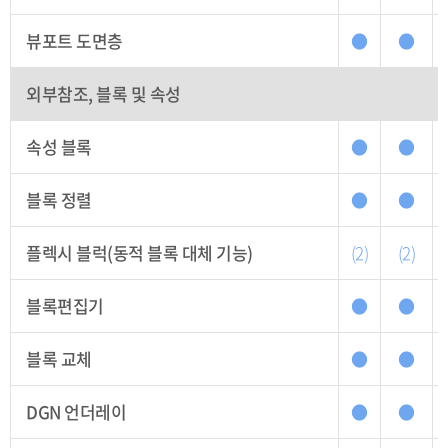
뷰포트 도면층
●
●
외부참조, 블록 및 속성
속성 블록
●
●
블록 정렬
●
●
플렉시 블럭(동적 블록 대체 기능)
(2)
(2)
블록편집기
●
●
블록 교체
●
●
DGN 언더레이
●
●