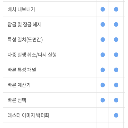
배치 내보내기
●
●
잠금 및 잠금 해제
●
●
특성 일치(도면간)
●
●
다중 실행 취소/다시 실행
●
●
빠른 특성 패널
●
●
빠른 계산기
●
●
빠른 선택
●
●
래스터 이미지 백터화
●