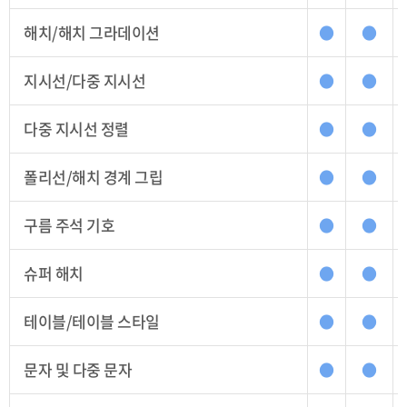
해치/해치 그라데이션
●
●
지시선/다중 지시선
●
●
다중 지시선 정렬
●
●
폴리선/해치 경계 그립
●
●
구름 주석 기호
●
●
슈퍼 해치
●
●
테이블/테이블 스타일
●
●
문자 및 다중 문자
●
●