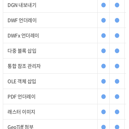
DGN 내보내기
●
●
DWF 언더레이
●
●
DWFx 언더레이
●
●
다중 블록 삽입
●
●
통합 참조 관리자
●
●
OLE 객체 삽입
●
●
PDF 언더레이
●
●
래스터 이미지
●
●
GeoTiff 첨부
●
●