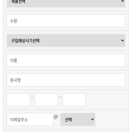
-
-
@